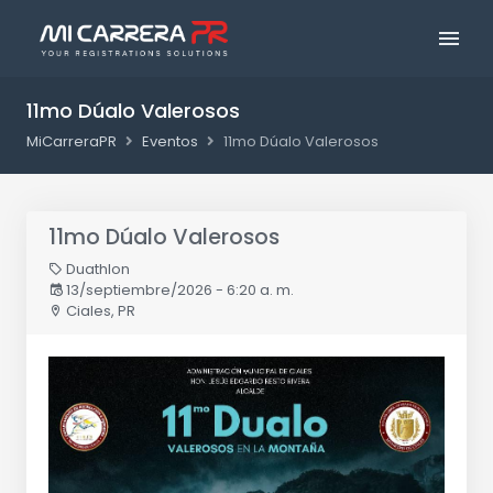
11mo Dúalo Valerosos
MiCarreraPR
Eventos
11mo Dúalo Valerosos
11mo Dúalo Valerosos
Duathlon
13/septiembre/2026 - 6:20 a. m.
Ciales, PR