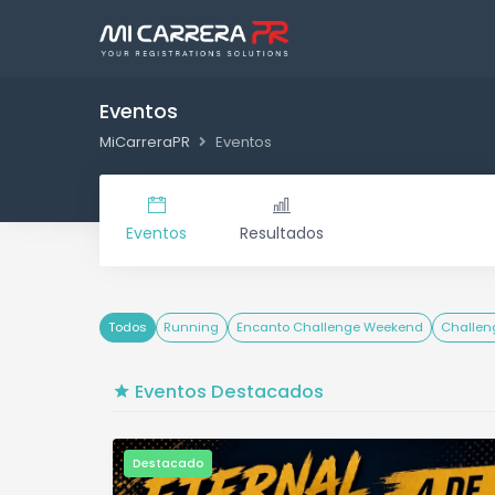
Eventos
MiCarreraPR
Eventos
Eventos
Resultados
Todos
Running
Encanto Challenge Weekend
Challen
Eventos Destacados
Destacado