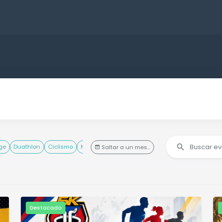
ge
Duathlon
Ciclismo
Mascotas
Conferencias
Saltar a un mes...
Destacado