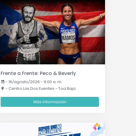
Frente a Frente: Peco & Beverly
-
16/agosto/2026 - 9:00 a. m.
- Centro Las Dos Fuentes - Toa Baja
Más Información