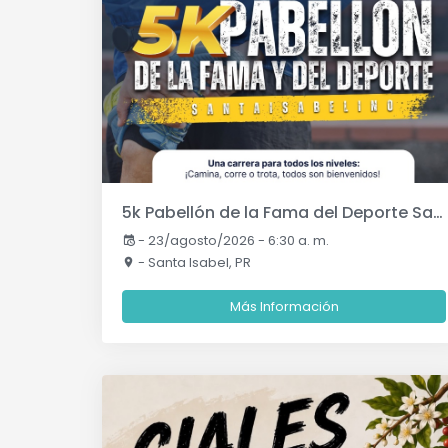
5k Pabellón de la Fama del Deporte Santaisabelino
-
23/agosto/2026 - 6:30 a. m.
- Santa Isabel, PR
Más Información